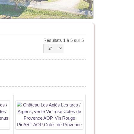
Résultats 1 à 5 sur 5
T AOP Côtes de
Blanc Menus Plaisirs AOP
Blanc PinART 
ovence
Côtes de Provence
Prove